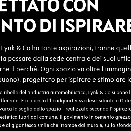
ETTATO CON
ENTO DI ISPIRAR
 Lynk & Co ha tante aspirazioni, tranne quel
ta passare dalla sede centrale dei suoi uffic
rne il perché. Ogni spazio va oltre l’immagi
uono), progettato per ispirare e stimolare la
 ribelle dell’industria automobilistica, Lynk & Co si pone l
ifferente. E in questo l’headquarter svedese, situato a Göt
arca la soglia dello spazio - realizzato secondo l’ispirazio
’estetica fuori dal comune. Il pavimento in cemento grezzo 
 e al gigantesco smile che irrompe dal muro e, sullo sfon