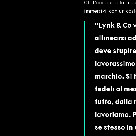
01. L’unione di tutti 
immersivi, con un cost
Lynk & Co 
allinearsi a
deve stupire
lavorassimo
marchio. Si 
fedeli al m
tutto, dalla
lavoriamo. P
se stesso in