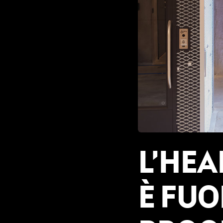
JPG
L’HEA
È FUO