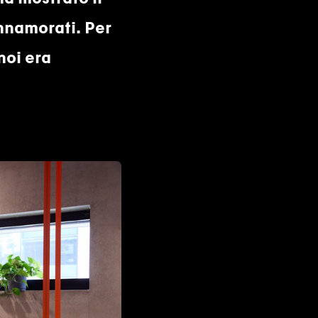
nnamorati. Per
noi era