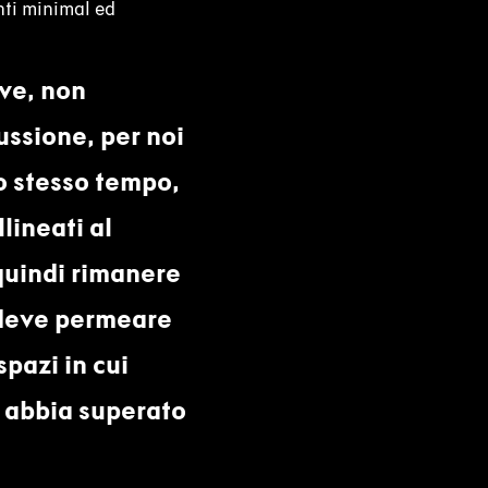
nti minimal ed
ve, non
ussione, per noi
lo stesso tempo,
ineati al
 quindi rimanere
 deve permeare
spazi in cui
e abbia superato