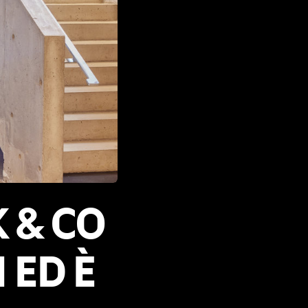
 & CO
 ED È