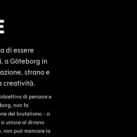
E
la di essere
i, a Göteborg in
nazione, strano e
 creatività.
’obiettivo di pensare e
eborg, non fa
ne del brutalismo - si
si unisce al divano
do, non può mancare la