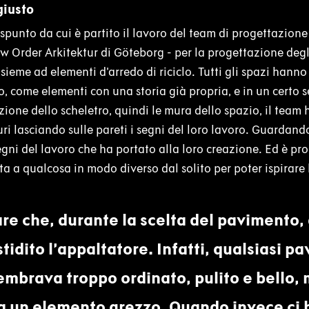
giusto
 spunto da cui è partito il lavoro del team di progettazione
w Order Arkitektur di Göteborg - per la progettazione degli 
insieme ad elementi d’arredo di riciclo. Tutti gli spazi han
, come elementi con una storia già propria, e in un certo s
ione dello scheletro, quindi le mura dello spazio, il team 
ri lasciando sulle pareti i segni del loro lavoro. Guardando
 segni del lavoro che ha portato alla loro creazione. Ed è p
a a qualcosa in modo diverso dal solito per poter ispirare 
are che, durante la scelta del pavimento
stidito l’appaltatore. Infatti, qualsiasi p
mbrava troppo ordinato, pulito e bello, 
 un elemento grezzo. Quando invece ci h