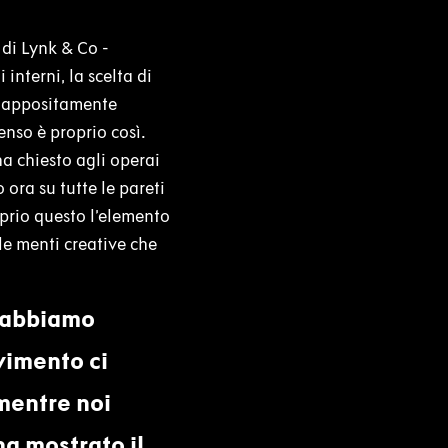
 di Lynk & Co -
interni, la scelta di
no appositamente
enso è proprio così.
ha chiesto agli operai
 ora su tutte le pareti
roprio questo l’elemento
le menti creative che
, abbiamo
avimento ci
mentre noi
a mostrato il