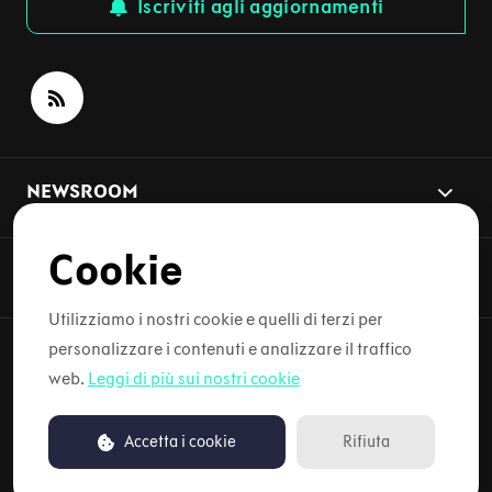
Iscriviti agli aggiornamenti
NEWSROOM
Cookie
ARGOMENTI DELLE NOTIZIE
Utilizziamo i nostri cookie e quelli di terzi per
personalizzare i contenuti e analizzare il traffico
web.
Leggi di più sui nostri cookie
Copyright © 2026 Lynk & Co. Tutti i diritti riservati.
Termini d'uso
Accetta i cookie
Rifiuta
Powered by PR.co