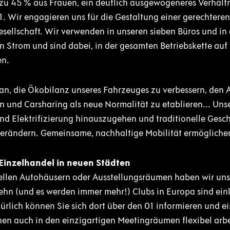
u 45 % aus Frauen, ein deutlich ausgewogeneres Verhältn
 Wir engagieren uns für die Gestaltung einer gerechteren, 
sellschaft. Wir verwenden in unseren sieben Büros und in 
 Strom und sind dabei, in der gesamten Betriebskette auf
en.
an, die Ökobilanz unseres Fahrzeuges zu verbessern, den A
 und Carsharing als neue Normalität zu etablieren... Unser 
d Elektrifizierung hinauszugehen und traditionelle Gesc
verändern. Gemeinsame, nachhaltige Mobilität ermögliche
 Einzelhandel in neuen Städten
nellen Autohäusern oder Ausstellungsräumen haben wir uns
ehn (und es werden immer mehr!) Clubs in Europa sind einl
ürlich können Sie sich dort über den 01 informieren und e
en auch in den einzigartigen Meetingräumen flexibel arbe