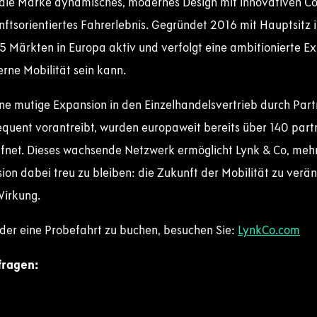
 die Marke dynamisches, modernes Design mit innovativen C
unftsorientiertes Fahrerlebnis. Gegründet 2016 mit Hauptsitz
25 Märkten in Europa aktiv und verfolgt eine ambitionierte Ex
rne Mobilität sein kann.
e mutige Expansion in den Einzelhandelsvertrieb durch Part
quent vorantreibt, wurden europaweit bereits über 140 par
fnet. Dieses wachsende Netzwerk ermöglicht Lynk & Co, meh
sion dabei treu zu bleiben: die Zukunft der Mobilität zu ver
Wirkung.
der eine Probefahrt zu buchen, besuchen Sie:
LynkCo.com
fragen: