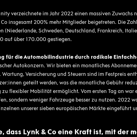
ity verzeichnete im Jahr 2022 einen massiven Zuwachs n
 Co insgesamt 200% mehr Mitglieder beigetreten. Die Zahl 
n (Niederlande, Schweden, Deutschland, Frankreich, Itali
00 auf über 170.000 gestiegen.
g für die Automobilindustrie durch radikale Einfachh
pischer Autokonzern. Wir bieten ein monatliches Abonneme
 Wartung, Versicherung und Steuern sind im Festpreis enth
er:innen geteilt werden, was die monatliche Gebühr redu
u flexibler Mobilität ermöglicht. Vom ersten Tag an war es
en, sondern weniger Fahrzeuge besser zu nutzen. 2022 war
inzelnen unserer sieben europäischen Märkte eingeführt u
, dass Lynk & Co eine Kraft ist, mit der