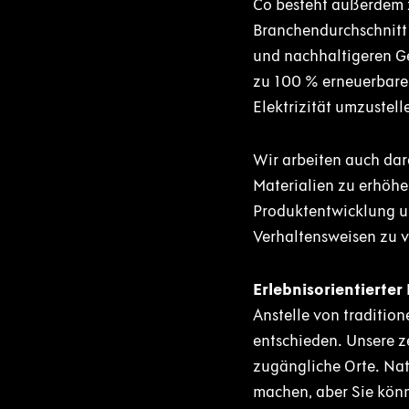
Co besteht außerdem z
Branchendurchschnitt1.
und nachhaltigeren Ge
zu 100 % erneuerbaren
Elektrizität umzustell
Wir arbeiten auch dar
Materialien zu erhöhen
Produktentwicklung un
Verhaltensweisen zu 
Erlebnisorientierter
Anstelle von traditio
entschieden. Unsere z
zugängliche Orte. Nat
machen, aber Sie könn