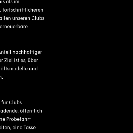
is als im
fortschrittlicheren
allen unseren Clubs
 erneuerbare
nteil nachhaltiger
Ziel ist es, über
häftsmodelle und
n.
 für Clubs
adende, öffentlich
ine Probefahrt
iten, eine Tasse