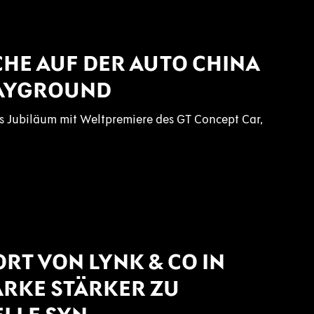
CHE AUF DER AUTO CHINA
LAYGROUND
es Jubiläum mit Weltpremiere des GT Concept Car,
RT VON LYNK & CO IN
MARKE STÄRKER ZU