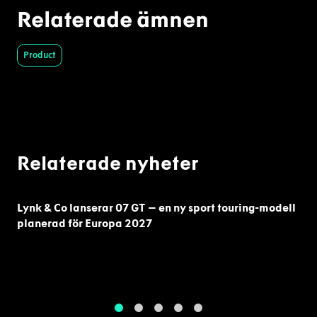
Relaterade ämnen
Product
Relaterade nyheter
Lynk & Co lanserar 07 GT – en ny sport touring-modell
planerad för Europa 2027
1
2
3
4
5