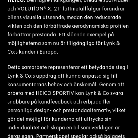
HEICO
. Den lägre markgången, bredare spårvidden
och VOLUTlON® X. 21” lättmetallfälgar förändrar
bilens visuella utseende, medan den reducerade
vikten och den förbättrade aerodynamiska profilen
förbättrar prestanda. Ett slående exempel på
möjligheterna som nu är tillgängliga för Lynk &
Co:s kunder i Europa.
Detta samarbete representerar ett betydande steg i
Lynk & Co:s uppdrag att kunna anpassa sig till
konsumenternas behov och önskemål. Genom att
arbeta med HEICO SPORTIV kan Lynk & Co svara
snabbare på kundfeedback och erbjuda fler
personliga design- och prestandaalternativ, vilket
gör det möjligt för kunderna att uttrycka sin
individualitet och skapa en bil som verkligen är
deras egen. Partnerskapet speglar också bolagets