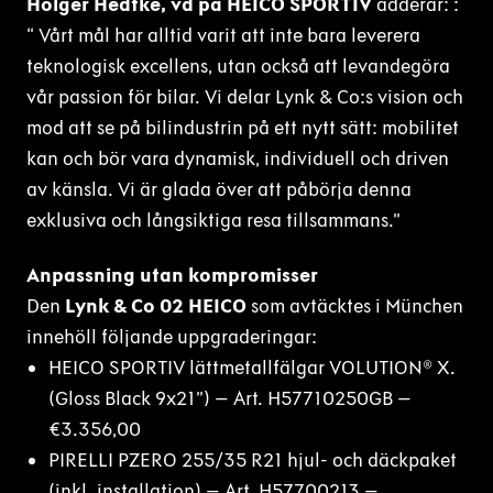
Holger Hedtke, vd på HEICO SPORTIV
adderar: :
“ Vårt mål har alltid varit att inte bara leverera
teknologisk excellens, utan också att levandegöra
vår passion för bilar. Vi delar Lynk & Co:s vision och
mod att se på bilindustrin på ett nytt sätt: mobilitet
kan och bör vara dynamisk, individuell och driven
av känsla. Vi är glada över att påbörja denna
exklusiva och långsiktiga resa tillsammans.”
Anpassning utan kompromisser
Den
Lynk & Co 02 HEICO
som avtäcktes i München
innehöll följande uppgraderingar:
HEICO SPORTIV lättmetallfälgar VOLUTION® X.
(Gloss Black 9x21”) – Art. H57710250GB –
€3.356,00
PIRELLI PZERO 255/35 R21 hjul- och däckpaket
(inkl. installation) – Art. H57700213 –