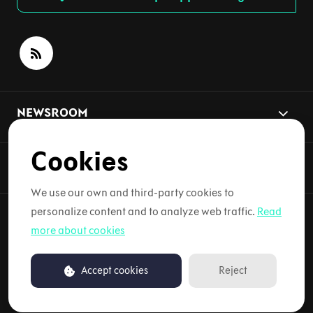
NEWSROOM
Cookies
NYHETSÄMNEN
We use our own and third-party cookies to
personalize content and to analyze web traffic.
Read
more about cookies
Copyright © 2026 Lynk & Co. Alla rättigheter förbehållna.
Accept cookies
Reject
Drivs av PR.co