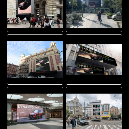
JPG
JPEG
JPG
PNG