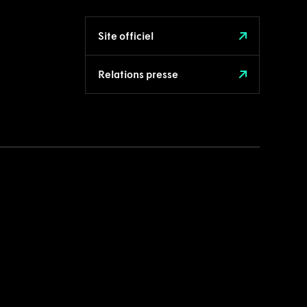
Site officiel
Relations presse