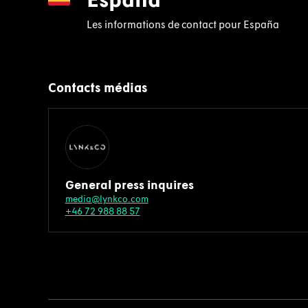
Les informations de contact pour España
Contacts médias
General press inquires
media@lynkco.com
+46 72 988 88 57