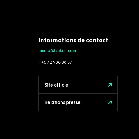
Informations de contact
media@lynkco.com
+46 72 988 88 57
Site officiel
Relations presse