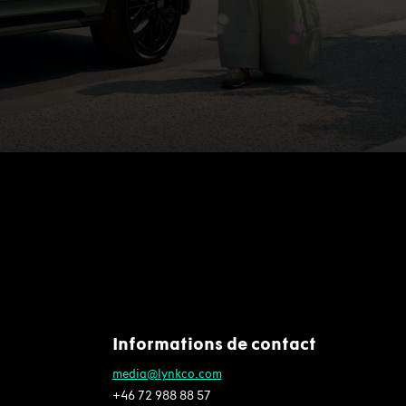
Informations de contact
media@lynkco.com
+46 72 988 88 57