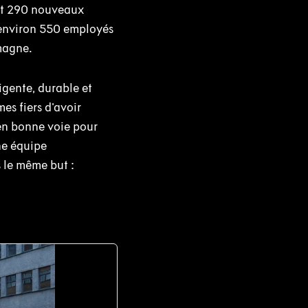
ant 290 nouveaux
a environ 550 employés
emagne.
igente, durable et
es fiers d'avoir
en bonne voie pour
ne équipe
s le même but :