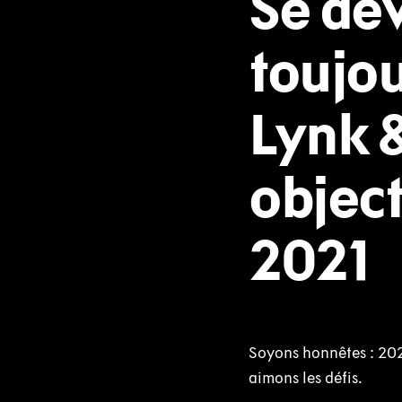
Se dév
toujou
Lynk &
object
2021
Soyons honnêtes : 202
aimons les défis.