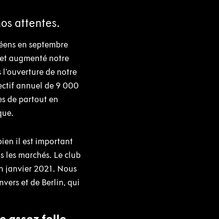
os attentes.
péens en septembre
) et augmenté notre
 l'ouverture de notre
ectif annuel de 9 000
es de partout en
que.
ien il est important
 les marchés. Le club
en janvier 2021. Nous
vers et de Berlin, qui
e assez folle,