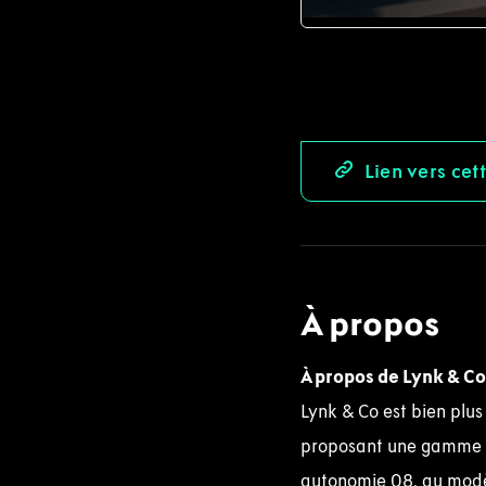
JPEG
Lien vers cet
À propos
À propos de
Lynk
& Co
Lynk & Co est bien plus
proposant une gamme d
autonomie 08, au modèl