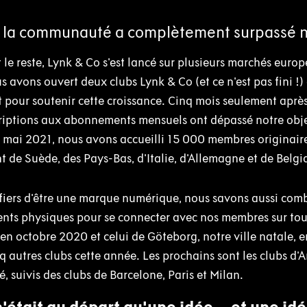
e la communauté a complètement surpassé n
le reste, Lynk & Co s'est lancé sur plusieurs marchés euro
s avons ouvert deux clubs Lynk & Co (et ce n'est pas fini !
pour soutenir cette croissance. Cinq mois seulement après
nscriptions aux abonnements mensuels ont dépassé notre obj
n mai 2021, nous avons accueilli 15 000 membres originair
 de Suède, des Pays-Bas, d'Italie, d'Allemagne et de Belgi
fiers d'être une marque numérique, nous savons aussi comb
nts physiques pour se connecter avec nos membres sur tous
n octobre 2020 et celui de Göteborg, notre ville natale, 
q autres clubs cette année. Les prochains sont les clubs d'An
é, suivis des clubs de Barcelone, Paris et Milan.
'était au départ qu'une idée... et une idé