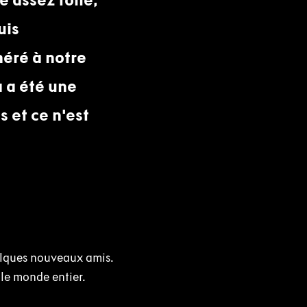
uis
héré à notre
 a été une
 et ce n'est
uelques nouveaux amis.
le monde entier.