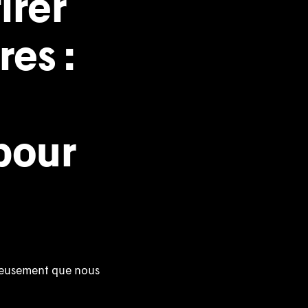
irer
es :
 pour
ureusement que nous