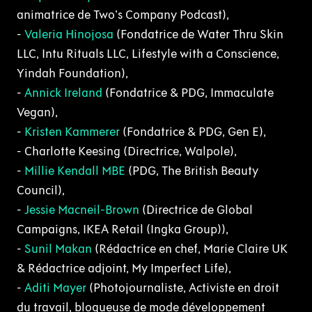
animatrice de Two's Company Podcast),
-
Valeria Hinojosa
(Fondatrice de Water Thru Skin
LLC, Intu Rituals LLC, Lifestyle with a Conscience,
Yindah Foundation),
-
Annick Ireland
(Fondatrice & PDG, Immaculate
Vegan),
-
Kristen Kammerer
(Fondatrice & PDG, Gen E),
- Charlotte Keesing (Directrice, Walpole),
-
Millie Kendall MBE
(PDG, The British Beauty
Council),
-
Jessie Macneil-Brown
(Directrice de Global
Campaigns, IKEA Retail (Ingka Group)),
-
Sunil Makan
(Rédactrice en chef, Marie Claire UK
& Rédactrice adjoint, My Imperfect Life),
-
Aditi Mayer
(Photojournaliste, Activiste en droit
du travail, blogueuse de mode développement