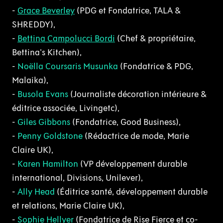
-
Grace Beverley
(PDG et Fondatrice, TALA &
SHREDDY),
-
Bettina Campolucci Bordi
(Chef & propriétaire,
Bettina's Kitchen),
-
Noëlla Coursaris Musunka
(Fondatrice & PDG,
Malaika),
-
Busola Evans
(Journaliste décoration intérieure &
éditrice associée, Livingetc),
-
Giles Gibbons
(Fondatrice, Good Business),
-
Penny Goldstone
(Rédactrice de mode, Marie
Claire UK),
-
Karen Hamilton
(VP développement durable
international, Divisions, Unilever),
-
Ally Head
(Éditrice santé, développement durable
et relations, Marie Claire UK),
-
Sophie Hellyer
(Fondatrice de Rise Fierce et co-