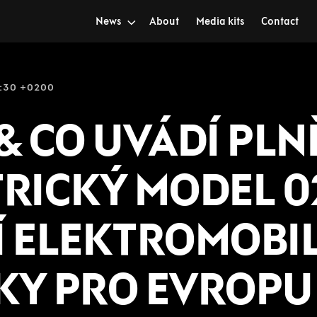
News
About
Media kits
Contact
14:30 +0200
& CO UVÁDÍ PLN
RICKÝ MODEL 0
Í ELEKTROMOBI
KY PRO EVROPU