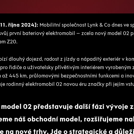
1. října 2024]:
Mobilitní společnost Lynk & Co dnes ve s
svůj první bateriový elektromobil – zcela nový model 02 pr
em Z20.
ízí dlouhý dojezd, radost z jízdy a nápaditý exteriér v ko
 pro řidiče a uživatelsky přívětivým interiérem vyrobeným
m až 445 km, průlomovými bezpečnostními funkcemi a ino
je rodinný elektromobil 02 novou éru značky při jejím vst
 model 02 představuje další fázi vývoje 
jeme náš obchodní model, rozšiřujeme n
 na nové trhy. Jde o strategické a důlež