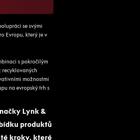
polupráci se svými
o Evropu, který je v
mbinaci s pokročilým
 z recyklovaných
vativními možnostmi
upu na evropský trh s
značky Lynk &
abídku produktů
ité kroky, které