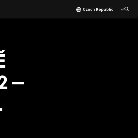
Czech Republic
Ě
2 –
L