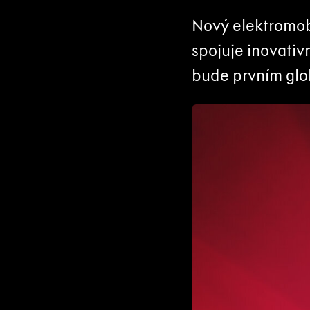
Nový elektromobi
spojuje inovativ
bude prvním glo