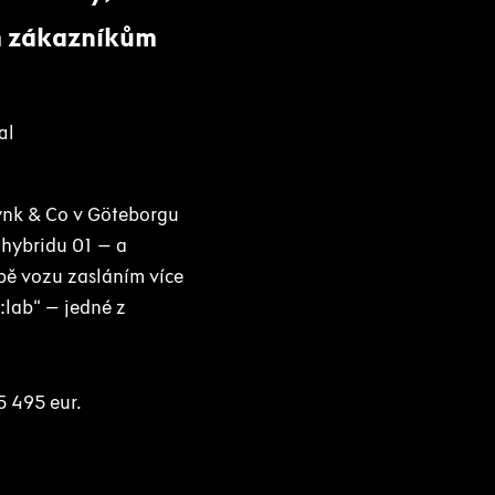
im zákazníkům
al
ynk & Co v Göteborgu
 hybridu 01 – a
bě vozu zasláním více
:lab“ – jedné z
5 495 eur.