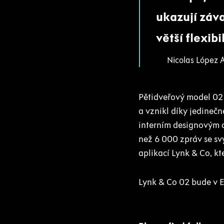
ukazují záv
větší flexibi
Nicolas López A
Pětidveřový model 02 
a vznikl díky jedineč
interním designovým a
než 6 000 zpráv se sv
aplikací Lynk & Co, k
Lynk & Co 02 bude v Ev