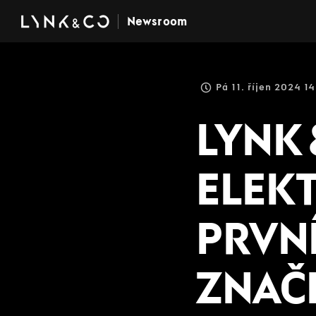
Newsroom
Pá 11. říjen 2024 
LYNK 
ELEKT
PRVN
ZNAČ