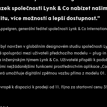
azek společnosti Lynk & Co nabízet naš
litu, více možností a lepší dostupnost.
ppelgren, generální ředitel společnosti Lynk & Co Internation
byl navržen v globálním designovém studiu společnosti L
né spolupráci mezi uživateli předchozího modelu – plug-in
 inženýrským týmem Lynk & Co. Uživatelé přispěli k podo
ými nejžádanějšími funkcemi prostřednictvím aplikace „Co
terá umožňuje digitální zpětnou vazbu přímo z modelu 01.
ropě k dispozici k prodeji od 11. října za startovní cenu 3