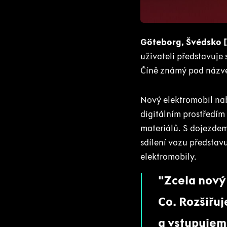
JPG
Göteborg, Švédsko [1
uživateli představuje 
Číně známý pod názv
Nový elektromobil nab
digitálním prostředím
materiálů. S dojezde
sdílení vozu představu
elektromobily.
Zcela nový
Co. Rozšiřu
a vstupujeme