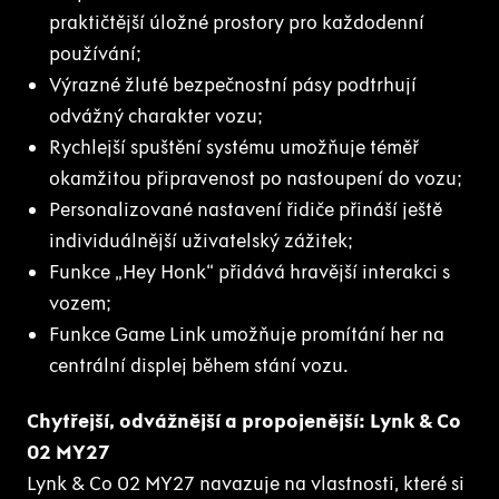
praktičtější úložné prostory pro každodenní
používání;
Výrazné žluté bezpečnostní pásy podtrhují
odvážný charakter vozu;
Rychlejší spuštění systému umožňuje téměř
okamžitou připravenost po nastoupení do vozu;
Personalizované nastavení řidiče přináší ještě
individuálnější uživatelský zážitek;
Funkce „Hey Honk“ přidává hravější interakci s
vozem;
Funkce Game Link umožňuje promítání her na
centrální displej během stání vozu.
Chytřejší, odvážnější a propojenější: Lynk & Co
02 MY27
Lynk & Co 02 MY27 navazuje na vlastnosti, které si