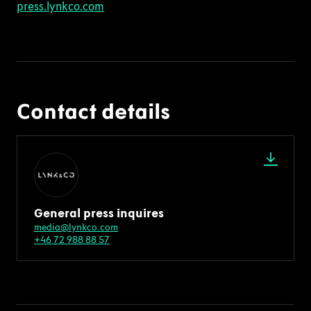
press.lynkco.com
Contact details
General press inquires
media@lynkco.com
+46 72 988 88 57