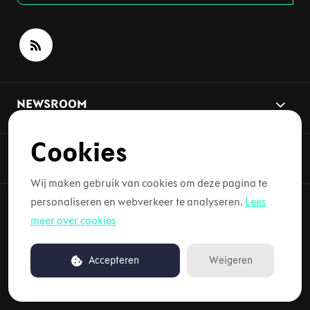
NEWSROOM
Cookies
THEMA'S
Wij maken gebruik van cookies om deze pagina te
personaliseren en webverkeer te analyseren.
Lees
meer over cookies
Copyright © 2026 Lynk & Co. Alle rechten voorbehouden.
Accepteren
Weigeren
Mogelijk gemaakt door PR.co