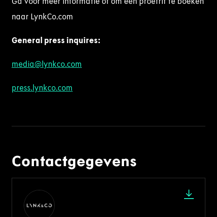
Ga voor meer informatie of om een proefrit te boeken
naar LynkCo.com
General press
inquire
s
:
media@lynkco.com
press.lynkco.com
Contactgegevens