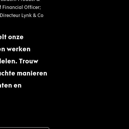
 Financial Officer;
 Directeur Lynk & Co
lt onze
 en werken
delen. Trouw
wachte manieren
nten en