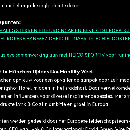
n om belangrijke mijlpalen te delen.
epunten:
AALT 5 STERREN BIJ EURO NCAP EN BEVESTIGT KOPPOSIT
 EUROPESE AANWEZIGHEID UIT NAAR TSJECHIË, OOSTE
lusieve samenwerking aan met HEICO SPORTIV voor tuning
 in München tijdens IAA Mobility Week
nchen opnieuw voor een opvallende aanpak door zelf medi
enigshof Hotel, midden in het stadshart. Daar verwelkomd
n en influencers voor diverse inspirerende sessies. Met st
ukte Lynk & Co zijn ambitie en groei in Europa.
chten werden gedeeld door het Europese leiderschapsteam d
en, CEO van Lynk & Co International; David Green, Vice P