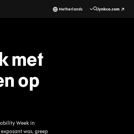
Netherlands
lynkco.com
k met
en op
obility Week in
 exposant was, greep