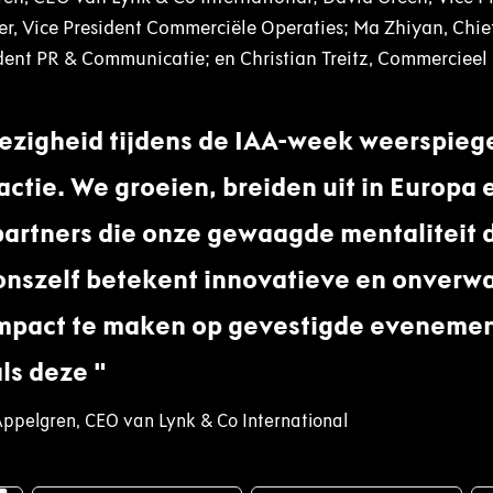
er, Vice President Commerciële Operaties; Ma Zhiyan, Chief
ident PR & Communicatie; en Christian Treitz, Commercieel
zigheid tijdens de IAA-week weerspiege
 actie. We groeien, breiden uit in Europa
artners die onze gewaagde mentaliteit 
 onszelf betekent innovatieve en onver
mpact te maken op gevestigde eveneme
ls deze
Appelgren, CEO van Lynk & Co International