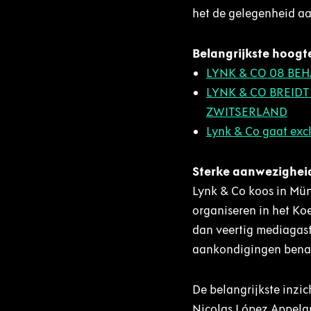
het de gelegenheid aa
Belangrijkste hoogt
LYNK & CO 08 BEH
LYNK & CO BREIDT
ZWITSERLAND
Lynk & Co gaat exc
Sterke aanwezigheid
Lynk & Co koos in Mü
organiseren in het Ko
dan veertig mediagaste
aankondigingen benadr
De belangrijkste inzi
Nicolas López Appelgr