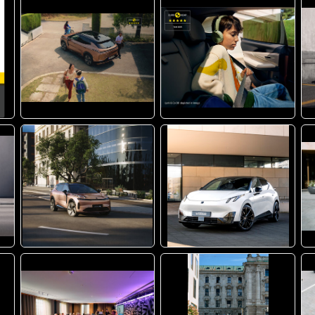
JPG
PNG
JPG
JPG