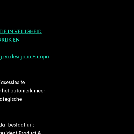
IE IN VEILIGHEID
NRIJK EN
 en design in Europa
asessies te
e het automerk meer
rategische
at bestaat uit:
resident Product &