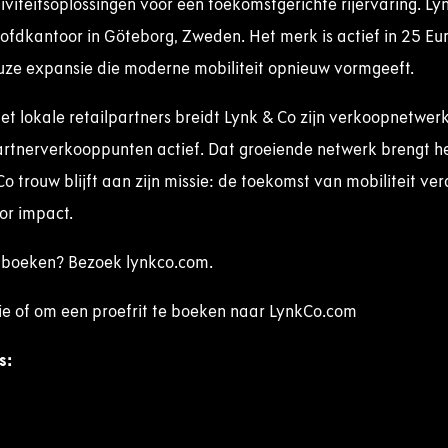
iteitsoplossingen voor een toekomstgerichte rijervaring. Ly
hoofdkantoor in Göteborg, Zweden. Het merk is actief in 25 E
uze expansie die moderne mobiliteit opnieuw vormgeeft.
 lokale retailpartners breidt Lynk & Co zijn verkoopnetwerk 
artnerverkooppunten actief. Dat groeiende netwerk brengt he
 Co trouw blijft aan zijn missie: de toekomst van mobiliteit v
or impact.
it boeken? Bezoek lynkco.com.
e of om een proefrit te boeken naar LynkCo.com
s
: