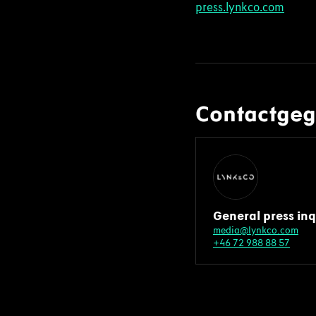
press.lynkco.com
Contactge
General press inq
media@lynkco.com
+46 72 988 88 57