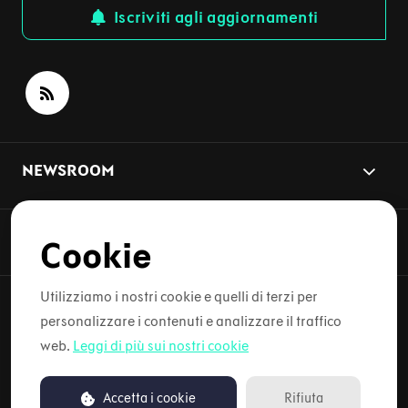
Iscriviti agli aggiornamenti
NEWSROOM
ARGOMENTI DELLE NOTIZIE
Cookie
Utilizziamo i nostri cookie e quelli di terzi per
personalizzare i contenuti e analizzare il traffico
Copyright © 2026 Lynk & Co. Tutti i diritti riservati.
web.
Leggi di più sui nostri cookie
Informativa sulla privacy
Accetta i cookie
Rifiuta