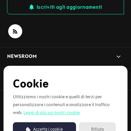
Iscriviti agli aggiornamenti
NEWSROOM
ARGOMENTI DELLE NOTIZIE
Cookie
Utilizziamo i nostri cookie e quelli di terzi per
personalizzare i contenuti e analizzare il traffico
Copyright © 2026 Lynk & Co. Tutti i diritti riservati.
web.
Leggi di più sui nostri cookie
Informativa sulla privacy
Accetta i cookie
Rifiuta